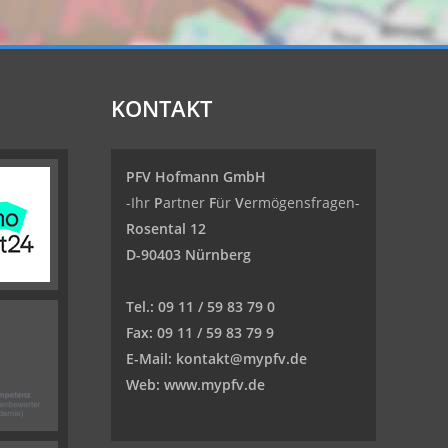
KONTAKT
PFV Hofmann GmbH
-Ihr
P
artner
F
ür
V
ermögensfragen-
Rosental 12
D-90403 Nürnberg
Tel.:
09 11 / 59 83 79 0
Fax:
09 11 / 59 83 79 9
E-Mail:
kontakt@mypfv.de
Web:
www.mypfv.de