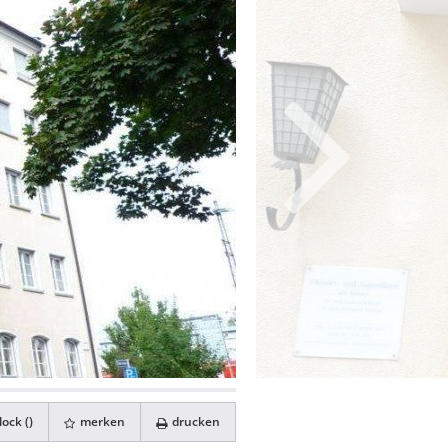
ock (
)
merken
drucken