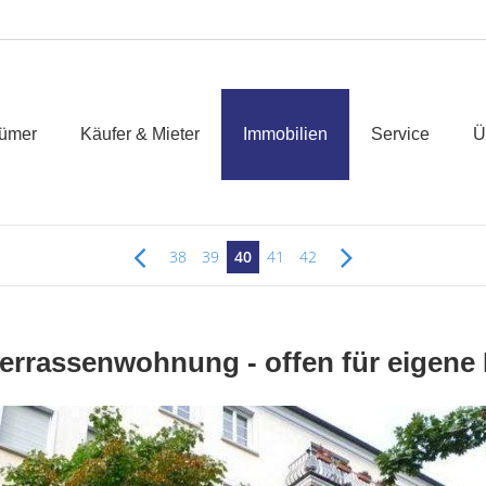
tümer
Käufer & Mieter
Immobilien
Service
Ü
38
39
40
41
42
errassenwohnung - offen für eigene 