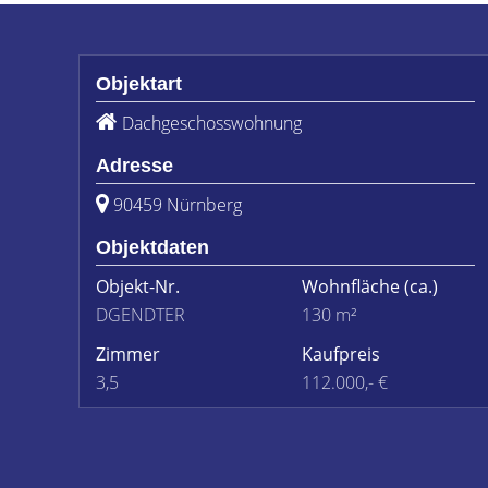
Objektart
Dachgeschosswohnung
Adresse
90459 Nürnberg
Objektdaten
Objekt-Nr.
Wohnfläche
(ca.)
DGENDTER
130 m²
Zimmer
Kaufpreis
3,5
112.000,- €